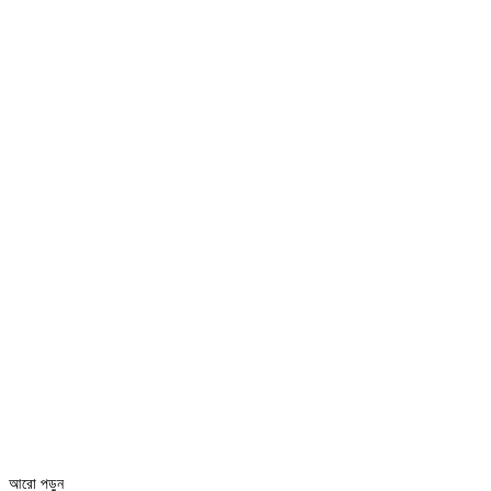
আরো পড়ুন