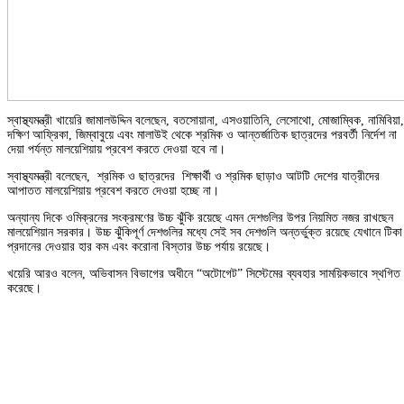
স্বাস্থ্যমন্ত্রী খায়েরি জামালউদ্দিন বলেছেন, বতসোয়ানা, এসওয়াতিনি, লেসোথো, মোজাম্বিক, নামিবিয়া,
দক্ষিণ আফ্রিকা, জিম্বাবুয়ে এবং মালাউই থেকে শ্রমিক ও আন্তর্জাতিক ছাত্রদের পরবর্তী নির্দেশ না
দেয়া পর্যন্ত মালয়েশিয়ায় প্রবেশ করতে দেওয়া হবে না।
স্বাস্থ্যমন্ত্রী বলেছেন, শ্রমিক ও ছাত্রদের শিক্ষার্থী ও শ্রমিক ছাড়াও আটটি দেশের যাত্রীদের
আপাতত মালয়েশিয়ায় প্রবেশ করতে দেওয়া হচ্ছে না।
অন্যান্য দিকে ওমিক্রনের সংক্রমণের উচ্চ ঝুঁকি রয়েছে এমন দেশগুলির উপর নিয়মিত নজর রাখছেন
মালয়েশিয়ান সরকার। উচ্চ ঝুঁকিপূর্ণ দেশগুলির মধ্যে সেই সব দেশগুলি অন্তর্ভুক্ত রয়েছে যেখানে টিকা
প্রদানের দেওয়ার হার কম এবং করোনা বিস্তার উচ্চ পর্যায় রয়েছে।
খয়েরি আরও বলেন, অভিবাসন বিভাগের অধীনে “অটোগেট” সিস্টেমের ব্যবহার সাময়িকভাবে স্থগিত
করেছে।