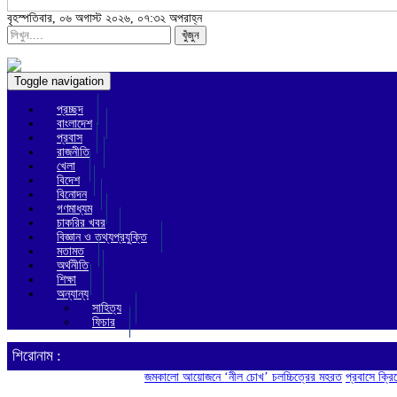
বৃহস্পতিবার, ০৬ অগাস্ট ২০২৬, ০৭:৩২ অপরাহ্ন
খুঁজুন
Toggle navigation
প্রচ্ছদ
বাংলাদেশ
প্রবাস
রাজনীতি
খেলা
বিদেশ
বিনোদন
গণমাধ্যম
চাকরির খবর
বিজ্ঞান ও তথ্যপ্রযুক্তি
মতামত
অর্থনীতি
শিক্ষা
অন্যান্য
সাহিত্য
ফিচার
শিরোনাম :
জমকালো আয়োজনে ‘নীল চোখ’ চলচ্চিত্রের মহরত
প্রবাসে ক্রিকেট ও বা