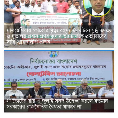
মালয়েশিয়ায় কোকোর মৃত্যু রহস্য উদঘাটনে সুষ্ঠু তদন্তে
ও দূতালয় প্রধান প্রণব কুমার ভট্টাচার্জকে প্রত্যাহারের
দাবি স্মারকলিপি প্রদান
গণভোটের রায় ও জুলাই সনদ উপেক্ষা করলে বর্তমান
সরকারের রাজনৈতিক বৈধতা থাকবে না