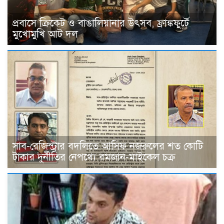
প্রবাসে ক্রিকেট ও বাঙালিয়ানার উৎসব, ফ্রাঙ্কফুর্টে
মুখোমুখি আট দল
সাব-রেজিস্ট্রার বদলিতে আসিফ নজরুলের শত কোটি
টাকার দুর্নীতির নেপথ্যে রমজান-মাইকেল চক্র