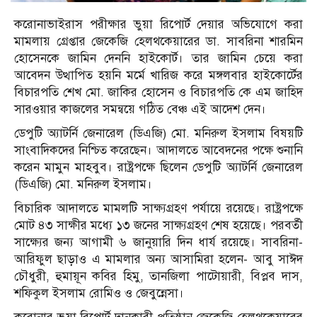
করোনাভাইরাস পরীক্ষার ভুয়া রিপোর্ট দেয়ার অভিযোগে করা
মামলায় গ্রেপ্তার জেকেজি হেলথকেয়ারের ডা. সাবরিনা শারমিন
হোসেনকে জামিন দেননি হাইকোর্ট। তার জামিন চেয়ে করা
আবেদন উত্থাপিত হয়নি মর্মে খারিজ করে মঙ্গলবার হাইকোর্টের
বিচারপতি শেখ মো. জাকির হোসেন ও বিচারপতি কে এম জাহিদ
সারওয়ার কাজলের সমন্বয়ে গঠিত বেঞ্চ এই আদেশ দেন।
ডেপুটি অ্যাটর্নি জেনারেল (ডিএজি) মো. মনিরুল ইসলাম বিষয়টি
সাংবাদিকদের নিশ্চিত করেছেন। আদালতে আবেদনের পক্ষে শুনানি
করেন মামুন মাহবুব। রাষ্ট্রপক্ষে ছিলেন ডেপুটি অ্যাটর্নি জেনারেল
(ডিএজি) মো. মনিরুল ইসলাম।
বিচারিক আদালতে মামলটি সাক্ষ্যগ্রহণ পর্যায়ে রয়েছে। রাষ্ট্রপক্ষে
মোট ৪৩ সাক্ষীর মধ্যে ১৩ জনের সাক্ষ্যগ্রহণ শেষ হয়েছে। পরবর্তী
সাক্ষ্যের জন্য আগামী ৬ জানুয়ারি দিন ধার্য রয়েছে। সাবরিনা-
আরিফুল ছাড়াও এ মামলার অন্য আসামিরা হলেন- আবু সাঈদ
চৌধুরী, হুমায়ূন কবির হিমু, তানজিলা পাটোয়ারী, বিপ্লব দাস,
শফিকুল ইসলাম রোমিও ও জেবুন্নেসা।