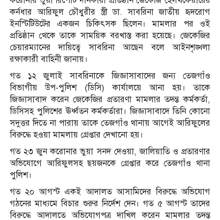
করোনার ভুয়া রিপোর্ট দানকারী প্রতিষ্ঠান জেকেজি হেলথকেয়ারের
কর্নধার আরিফুল চৌধুরীর স্ত্রী ডা. সাবরিনা জাতীয় হৃদরোগ
ইনস্টিটিউটের একজন চিকিৎসক ছিলেন। মামলার পর ওই
প্রতিষ্ঠান থেকে তাকে সাময়িক বরখাস্ত করা হয়েছে। জেকেজির
চেয়ারম্যানের দায়িত্বে সাবরিনা আছেন বলে আইনশৃঙ্খলা
রক্ষাকারী বাহিনী জানায়।
গত ১২ জুলাই সাবরিনাকে জিজ্ঞাসাবাদের জন্য তেজগাঁও
বিভাগীয় উপ-পুলিশ (ডিসি) কার্যালয়ে আনা হয়। তাকে
জিজ্ঞাসাবাদ করেন জেকেজির প্রতারণা মামলার তদন্ত কর্মকর্তা,
ডিসিসহ পুলিশের ঊর্ধ্বতন কর্মকর্তারা। জিজ্ঞাসাবাদে তিনি কোনো
সদুত্তর দিতে না পারায় তাকে তেজগাঁও থানায় আগেই আরিফুলের
বিরুদ্ধে হওয়া মামলায় গ্রেপ্তার দেখানো হয়।
গত ২৩ জুন করোনার ভুয়া সনদ দেওয়া, জালিয়াতি ও প্রতারণার
অভিযোগে আরিফুলসহ ছয়জনকে গ্রেপ্তার করে তেজগাঁও থানা
পুলিশ।
গত ২০ আগস্ট একই আদালত আসামিদের বিরুদ্ধে অভিযোগ
গঠনের মাধ্যমে বিচার শুরুর নির্দেশ দেন। গত ৫ আগস্ট তাদের
বিরুদ্ধে আদালতে অভিযোগপত্র দাখিল করেন মামলার তদন্ত