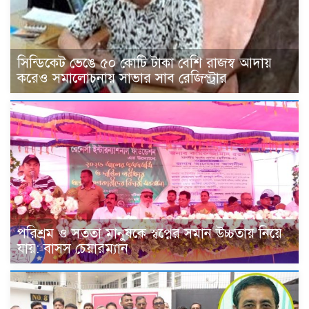
সিন্ডিকেট ভেঙে ৫০ কোটি টাকা বেশি রাজস্ব আদায়
করেও সমালোচনায় সাভার সাব রেজিস্ট্রার
পরিশ্রম ও সততা মানুষকে স্বপ্নের সমান উচ্চতায় নিয়ে
যায়: বাসস চেয়ারম্যান