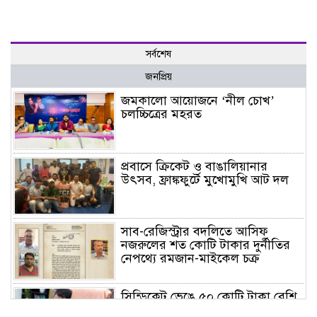
সর্বশেষ
জনপ্রিয়
জমকালো আয়োজনে ‘নীল চোখ’
চলচ্চিত্রের মহরত
প্রবাসে ক্রিকেট ও বাঙালিয়ানার
উৎসব, ফ্রাঙ্কফুর্টে মুখোমুখি আট দল
সাব-রেজিস্ট্রার বদলিতে আসিফ
নজরুলের শত কোটি টাকার দুর্নীতির
নেপথ্যে রমজান-মাইকেল চক্র
সিন্ডিকেট ভেঙে ৫০ কোটি টাকা বেশি
রাজস্ব আদায় করেও সমালোচনায়