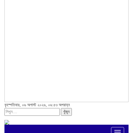
বৃহস্পতিবার, ০৬ অগাস্ট ২০২৬, ০৬:৫৩ অপরাহ্ন
খুঁজুন
Toggle