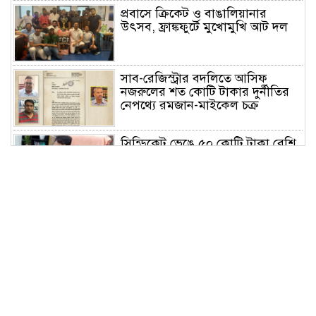
প্রবাসে ক্রিকেট ও বাঙালিয়ানার
উৎসব, ফ্রাঙ্কফুর্টে মুখোমুখি আট দল
সাব-রেজিস্ট্রার বদলিতে আসিফ
নজরুলের শত কোটি টাকার দুর্নীতির
নেপথ্যে রমজান-মাইকেল চক্র
সিন্ডিকেট ভেঙে ৫০ কোটি টাকা বেশি
রাজস্ব আদায় করেও সমালোচনায়
সাভার সাব রেজিস্ট্রার
পরিশ্রম ও সততা মানুষকে স্বপ্নের সমান
উচ্চতায় নিয়ে যায়: বাসস চেয়ারম্যান
ঢাবির আন্তঃবিভাগ ক্রিকেটে চ্যাম্পিয়ন
সমাজকল্যাণ ও গবেষণা ইনস্টিটিউট