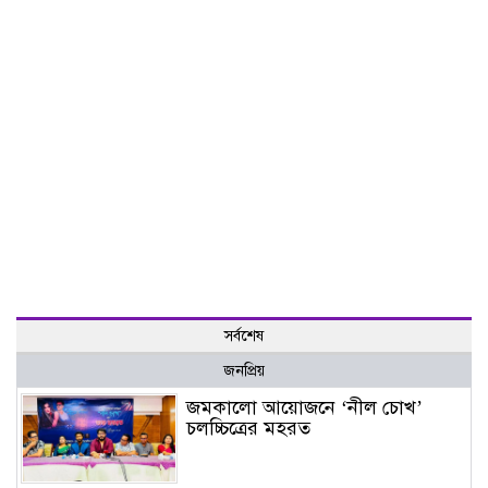
সর্বশেষ
জনপ্রিয়
জমকালো আয়োজনে ‘নীল চোখ’
চলচ্চিত্রের মহরত