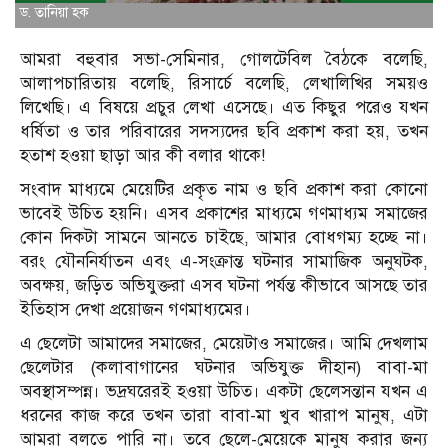
ড. তানিয়া হক
আমরা বহুবার সভা-সেমিনার, গোলটেবিল বৈঠকে বলেছি,
আলাপচারিতায় বলেছি, রিসার্চে বলেছি, লেখালিখির সময়ও
লিখেছি। এ বিষয়ে প্রচুর লেখা এসেছে। এত কিছুর পরেও যখন
ধর্ষিতা ও তার পরিবারের সদস্যদের ছবি প্রকাশ করা হয়, তখন
হতাশ হওয়া ছাড়া আর কী বলার থাকে!
সংবাদ মাধ্যমে মেয়েটির প্রকৃত নাম ও ছবি প্রকাশ করা কোনো
ভাবেই উচিত হয়নি। এসব প্রকাশের মাধ্যমে গণমাধ্যম সমাজের
কোন দিকটা সামনে আনতে চাইছে, আমার বোধগম্য হচ্ছে না।
বরং যৌননির্যাতন এবং এ-সংক্রান্ত ঘটনার সামাজিক অনুঘটক,
অবক্ষয়, জড়িত অভিযুক্তরা এসব ঘটনা পর্যন্ত কীভাবে আসছে তার
ইতিহাস দেখা প্রয়োজন গণমাধ্যমের।
এ ছেলেটা আমাদের সমাজের, মেয়েটাও সমাজের। আমি দেখলাম
ছেলেটার (কলাবাগানের ঘটনার অভিযুক্ত দীহান) বাবা-মা
অবস্থাসম্পন্ন। ভদ্রঘরেরই হওয়া উচিত। একটা ছেলেসন্তান যখন এ
ধরনের কাজ করে তখন তারা বাবা-মা খুব খারাপ মানুষ, এটা
আমরা বলতে পারি না। তবে ছেলে-মেয়েকে মানুষ করার জন্য