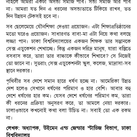
নাহলে আমরা একটা অসভ্য সমাজ পাব। সভ্য সমাজ আর পাব
না। আমরা যত দিন এ ধরনের অসভ্যতাতে টিকিয়ে রাখব, তত
দিন উন্নয়ন টেকসই হবে না।
সব ছেলেমেয়ে যৌনশিক্ষা দেওয়া প্রয়োজন। এটা শিক্ষাপ্রতিষ্ঠানের
মতো ঘরেও প্রয়োজন। সাধারণত বাবা-মা এটা নিয়ে কথা বলছে
লজ্জা পান। ঢাকা বিশ্ববিদ্যালয়ের একজন শিক্ষক তার সন্তানকে
সেক্স এডুকেশন শেখাচ্ছে। কিন্তু একজন দরিদ্র মানুষ, যারা বস্তিতে
বসবাস করে, তারা তার বাচ্চাকে কীভাবে শিখাবে? সে নিজেই
তো জানে না। সুতরাং সেক্স এডুকেশনটা স্কুল, কলেজ, মাদ্রাসা-সব
স্থানে দরকার।
পৃথিবীর সব দেশে সমান হারে ধর্ষণ হচ্ছে না। আমেরিকা উন্নত
দেশ হলেও সেখানে ধর্ষণের পরিমাণ ও হার বেশি। আবার বহু
দেশে ধর্ষণের হার কম। যেসব দেশে ধর্ষণের পরিমাণ কম, তারা
কী ধরনের প্রক্রিয়া অনুসরণ করে, তা আমলে নেয়া দরকার।
ঢালাওভাবে কখনোই কথা বলা উচিত না। সবাই তো এক রকম
না।
লেখক: অধ্যাপক, উইমেন এন্ড জেন্ডার স্টাডিজ বিভাগ, ঢাকা
বিশ্ববিদ্যালয়