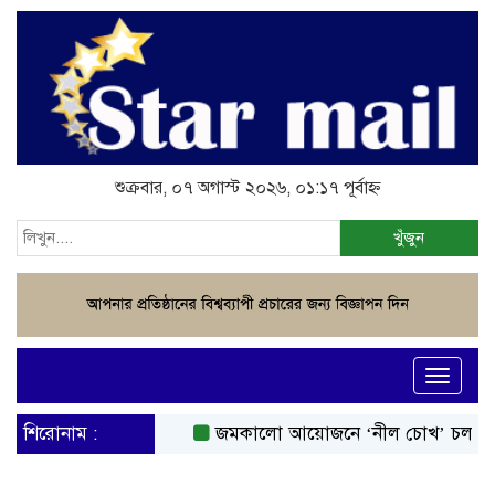
শুক্রবার, ০৭ অগাস্ট ২০২৬, ০১:১৭ পূর্বাহ্ন
খুঁজুন
Toggle
navigati
শিরোনাম :
জমকালো আয়োজনে ‘নীল চোখ’ চলচ্চিত্রে