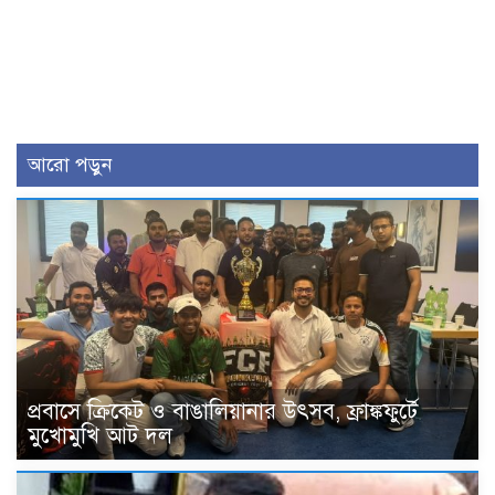
আরো পড়ুন
প্রবাসে ক্রিকেট ও বাঙালিয়ানার উৎসব, ফ্রাঙ্কফুর্টে
মুখোমুখি আট দল