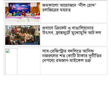
জমকালো আয়োজনে ‘নীল চোখ’
চলচ্চিত্রের মহরত
প্রবাসে ক্রিকেট ও বাঙালিয়ানার
উৎসব, ফ্রাঙ্কফুর্টে মুখোমুখি আট দল
সাব-রেজিস্ট্রার বদলিতে আসিফ
নজরুলের শত কোটি টাকার দুর্নীতির
নেপথ্যে রমজান-মাইকেল চক্র