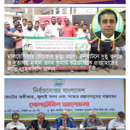
মালয়েশিয়ায় কোকোর মৃত্যু রহস্য উদঘাটনে সুষ্ঠু তদন্তে
ও দূতালয় প্রধান প্রণব কুমার ভট্টাচার্জকে প্রত্যাহারের
দাবি স্মারকলিপি প্রদান