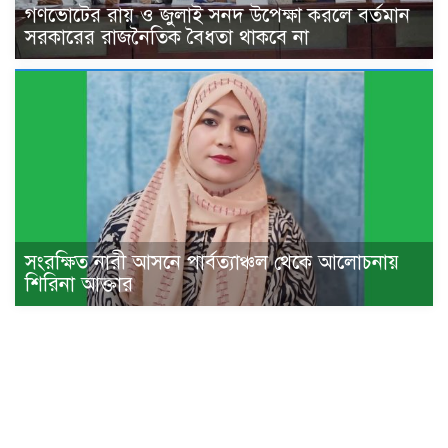
গণভোটের রায় ও জুলাই সনদ উপেক্ষা করলে বর্তমান
সরকারের রাজনৈতিক বৈধতা থাকবে না
সংরক্ষিত নারী আসনে পার্বত্যাঞ্চল থেকে আলোচনায়
শিরিনা আক্তার