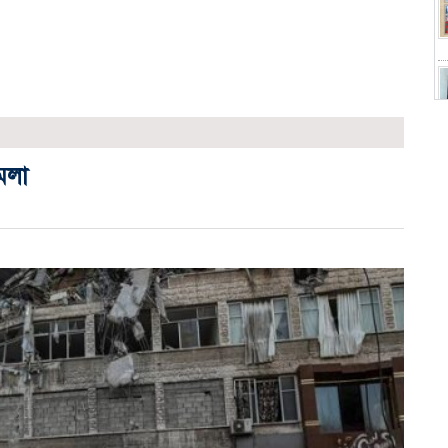
মলা
স