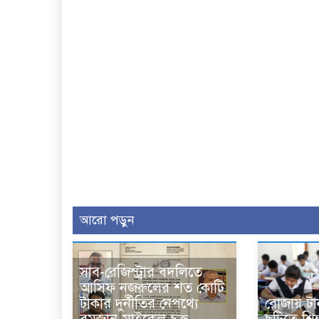
আরো পড়ুন
সাব-রেজিস্ট্রার বদলিতে
আসিফ নজরুলের শত কোটি
টাকার দুর্নীতির নেপথ্যে
রোজায় টা