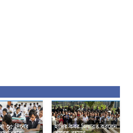
না ৩৫ দিনের
হাদির কবর জিয়ারত করলেন