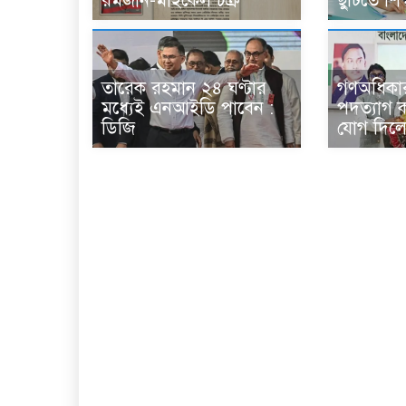
রমজান-মাইকেল চক্র
ছুটিতে শিক্
তারেক রহমান ২৪ ঘণ্টার
গণঅধিকা
মধ্যেই এনআইডি পাবেন :
পদত্যাগ 
ডিজি
যোগ দিলে