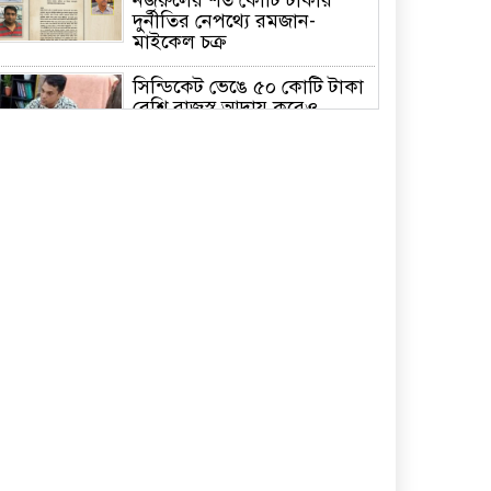
দুর্নীতির নেপথ্যে রমজান-
মাইকেল চক্র
সিন্ডিকেট ভেঙে ৫০ কোটি টাকা
বেশি রাজস্ব আদায় করেও
সমালোচনায় সাভার সাব
রেজিস্ট্রার
পরিশ্রম ও সততা মানুষকে স্বপ্নের
সমান উচ্চতায় নিয়ে যায়: বাসস
চেয়ারম্যান
ঢাবির আন্তঃবিভাগ ক্রিকেটে
চ্যাম্পিয়ন সমাজকল্যাণ ও
গবেষণা ইনস্টিটিউট
মালয়েশিয়ায় কোকোর মৃত্যু
রহস্য উদঘাটনে সুষ্ঠু তদন্তে ও
দূতালয় প্রধান প্রণব কুমার
ভট্টাচার্জকে প্রত্যাহারের দাবি
্মারকলিপি প্রদান