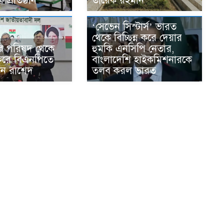
ষাপ্রতিষ্ঠান
তারেক রহমান
‘সেভেন সিস্টার্স’ ভারত
থেকে বিচ্ছিন্ন করে দেয়ার
র পরিষদ থেকে
হুমকি এনসিপি নেতার,
করে বিএনপিতে
বাংলাদেশি হাইকমিশনারকে
ন রাশেদ
তলব করল ভারত