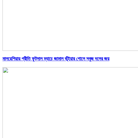
মালয়েশিয়ায় প্রীতি ফুটসাল ম্যাচে জামাল ভূঁইয়ার গোলে সবুজ দলের জয়