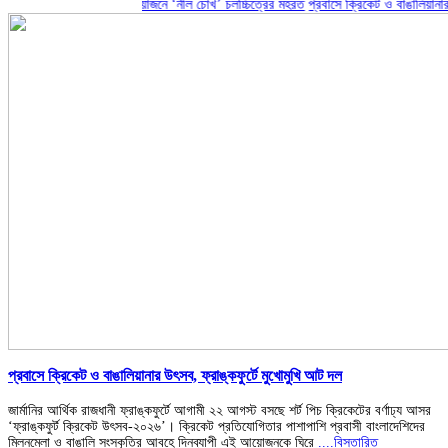
জমকালো আয়োজনে ‘নীল চোখ’ চলচ্চিত্রের মহরত
প্রবাসে ক্রিকেট ও বাঙালিয়ানার উৎসব, 
প্রবাসে ক্রিকেট ও বাঙালিয়ানার উৎসব, ফ্রাঙ্কফুর্টে মুখোমুখি আট দল
জার্মানির আর্থিক রাজধানী ফ্রাঙ্কফুর্টে আগামী ২২ আগস্ট বসছে শর্ট পিচ ক্রিকেটের বর্ণাঢ্য আসর
‘ফ্রাঙ্কফুর্ট ক্রিকেট উৎসব-২০২৬’। ক্রিকেট প্রতিযোগিতার পাশাপাশি প্রবাসী বাংলাদেশিদের
মিলনমেলা ও বাঙালি সংস্কৃতির আবহে দিনব্যাপী এই আয়োজনকে ঘিরে
....বিস্তারিত