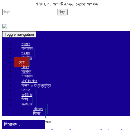
শনিবার, ০৮ অগাস্ট ২০২৬, ১২:৩৫ অপরাহ্ন
খুঁজুন
Toggle navigation
প্রচ্ছদ
বাংলাদেশ
প্রবাস
রাজনীতি
খেলা
বিদেশ
বিনোদন
গণমাধ্যম
চাকরির খবর
বিজ্ঞান ও তথ্যপ্রযুক্তি
মতামত
অর্থনীতি
শিক্ষা
অন্যান্য
সাহিত্য
ফিচার
খেলা
শিরোনাম :