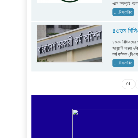
এসে অবশ্যই পরবর্
....বিস্তারিত
৪৩তম বিসিএ
৪৩তম বিসিএসের আ
জানুয়ারি সন্ধ্যা
কর্ম কমিশন (পিএস
....বিস্তারিত
01