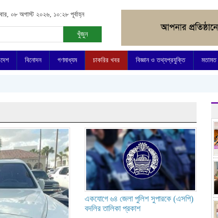
বার, ০৮ অগাস্ট ২০২৬, ১০:২৮ পূর্বাহ্ন
খুঁজুন
িদেশ
বিনোদন
গণমাধ্যম
চাকরির খবর
বিজ্ঞান ও তথ্যপ্রযুক্তি
মতামত
একযোগে ৬৪ জেলা পুলিশ সুপারকে (এসপি)
বদলির তালিকা প্রকাশ