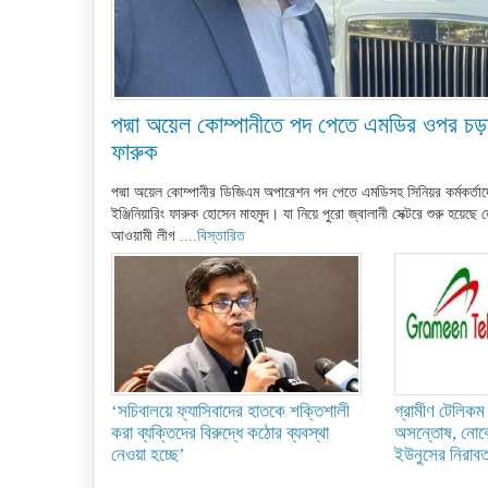
পদ্মা অয়েল কোম্পানীতে পদ পেতে এমডির ওপর চ
ফারুক
পদ্মা অয়েল কোম্পানীর ডিজিএম অপারেশন পদ পেতে এমডিসহ সিনিয়র কর্মকর্ত
ইঞ্জিনিয়ারিং ফারুক হোসেন মাহমুদ। যা নিয়ে পুরো জ্বালানী সেক্টরে শুরু হয়
আওয়ামী লীগ
....বিস্তারিত
‘সচিবালয়ে ফ্যাসিবাদের হাতকে শক্তিশালী
গ্রামীণ টেলিকম 
করা ব্যক্তিদের বিরুদ্ধে কঠোর ব্যবস্থা
অসন্তোষ, নোবেল
নেওয়া হচ্ছে’
ইউনুসের নিরাবত