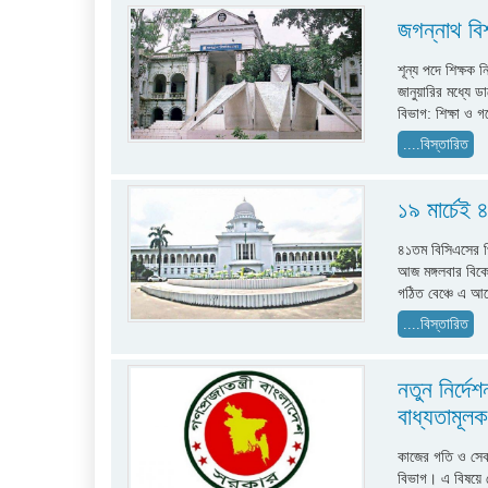
জগন্নাথ বিশ
শূন্য পদে শিক্ষক 
জানুয়ারির মধ্যে 
বিভাগ: শিক্ষা ও গ
....বিস্তারিত
১৯ মার্চেই 
৪১তম বিসিএসের প্
আজ মঙ্গলবার বিকে
গঠিত বেঞ্চে এ আ
....বিস্তারিত
নতুন নির্দে
বাধ্যতামূল
কাজের গতি ও সেবাগ
বিভাগ। এ বিষয়ে দে