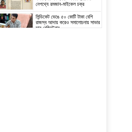
নেপথ্যে রমজান-মাইকেল চক্র
সিন্ডিকেট ভেঙে ৫০ কোটি টাকা বেশি
রাজস্ব আদায় করেও সমালোচনায় সাভার
সাব রেজিস্ট্রার
পরিশ্রম ও সততা মানুষকে স্বপ্নের
সমান উচ্চতায় নিয়ে যায়: বাসস
চেয়ারম্যান