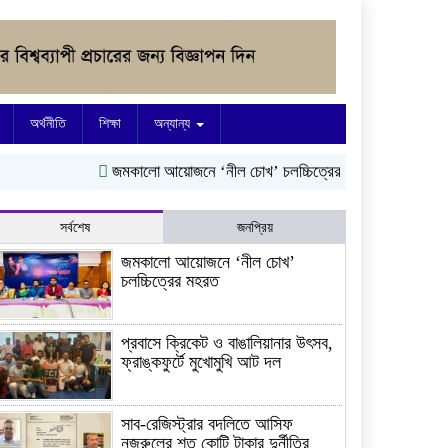
অর্থনীতি
শিক্ষা
অন্যান্য
জমকালো আয়োজনে ‘নীল চোখ’ চলচ্চিত্রের মহরত
প্রবাসে ক্রিকে
সর্বশেষ
জনপ্রিয়
জমকালো আয়োজনে ‘নীল চোখ’
চলচ্চিত্রের মহরত
প্রবাসে ক্রিকেট ও বাঙালিয়ানার উৎসব,
ফ্রাঙ্কফুর্টে মুখোমুখি আট দল
সাব-রেজিস্ট্রার বদলিতে আসিফ
নজরুলের শত কোটি টাকার দুর্নীতির