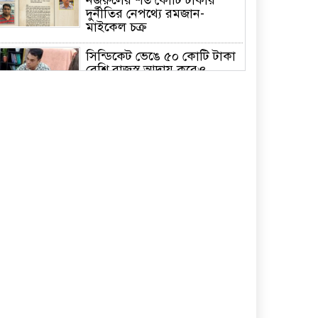
দুর্নীতির নেপথ্যে রমজান-
মাইকেল চক্র
সিন্ডিকেট ভেঙে ৫০ কোটি টাকা
বেশি রাজস্ব আদায় করেও
সমালোচনায় সাভার সাব
রেজিস্ট্রার
পরিশ্রম ও সততা মানুষকে স্বপ্নের
সমান উচ্চতায় নিয়ে যায়: বাসস
চেয়ারম্যান
ঢাবির আন্তঃবিভাগ ক্রিকেটে
চ্যাম্পিয়ন সমাজকল্যাণ ও
গবেষণা ইনস্টিটিউট
মালয়েশিয়ায় কোকোর মৃত্যু
রহস্য উদঘাটনে সুষ্ঠু তদন্তে ও
দূতালয় প্রধান প্রণব কুমার
ভট্টাচার্জকে প্রত্যাহারের দাবি
্মারকলিপি প্রদান