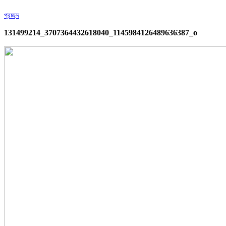
প্রচ্ছদ
131499214_3707364432618040_1145984126489636387_o