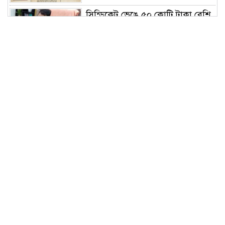
সিন্ডিকেট ভেঙে ৫০ কোটি টাকা বেশি
রাজস্ব আদায় করেও সমালোচনায়
সাভার সাব রেজিস্ট্রার
পরিশ্রম ও সততা মানুষকে স্বপ্নের সমান
উচ্চতায় নিয়ে যায়: বাসস চেয়ারম্যান
ঢাবির আন্তঃবিভাগ ক্রিকেটে চ্যাম্পিয়ন
সমাজকল্যাণ ও গবেষণা ইনস্টিটিউট
মালয়েশিয়ায় কোকোর মৃত্যু রহস্য
উদঘাটনে সুষ্ঠু তদন্তে ও দূতালয় প্রধান
প্রণব কুমার ভট্টাচার্জকে প্রত্যাহারের
দাবি স্মারকলিপি প্রদান
গণভোটের রায় ও জুলাই সনদ উপেক্ষা
করলে বর্তমান সরকারের রাজনৈতিক
বৈধতা থাকবে না