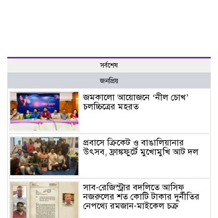
সর্বশেষ
জনপ্রিয়
জমকালো আয়োজনে ‘নীল চোখ’
চলচ্চিত্রের মহরত
প্রবাসে ক্রিকেট ও বাঙালিয়ানার
উৎসব, ফ্রাঙ্কফুর্টে মুখোমুখি আট দল
সাব-রেজিস্ট্রার বদলিতে আসিফ
নজরুলের শত কোটি টাকার দুর্নীতির
নেপথ্যে রমজান-মাইকেল চক্র