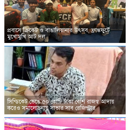
প্রবাসে ক্রিকেট ও বাঙালিয়ানার উৎসব, ফ্রাঙ্কফুর্টে
মুখোমুখি আট দল
সিন্ডিকেট ভেঙে ৫০ কোটি টাকা বেশি রাজস্ব আদায়
করেও সমালোচনায় সাভার সাব রেজিস্ট্রার