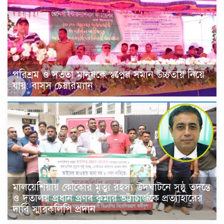
পরিশ্রম ও সততা মানুষকে স্বপ্নের সমান উচ্চতায় নিয়ে
যায়: বাসস চেয়ারম্যান
মালয়েশিয়ায় কোকোর মৃত্যু রহস্য উদঘাটনে সুষ্ঠু তদন্তে
ও দূতালয় প্রধান প্রণব কুমার ভট্টাচার্জকে প্রত্যাহারের
দাবি স্মারকলিপি প্রদান