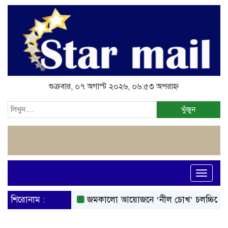
শুক্রবার, ০৭ অগাস্ট ২০২৬, ০৬:৫৩ অপরাহ্ন
খুঁজুন
Toggle
navigati
শিরোনাম :
জমকালো আয়োজনে ‘নীল চোখ’ চলচ্চিত্রের মহর