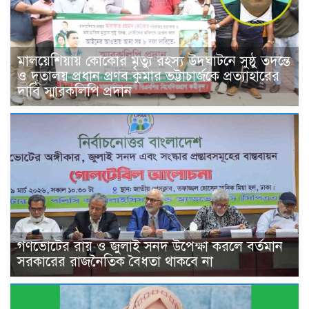
মালয়েশিয়ায় কোকোর মৃত্যু রহস্য উদঘাটনে সুষ্ঠু তদন্তে
ও দূতালয় প্রধান প্রণব কুমার ভট্টাচার্জকে প্রত্যাহারের
দাবি স্মারকলিপি প্রদান
গণভোটের রায় ও জুলাই সনদ উপেক্ষা করলে বর্তমান
সরকারের রাজনৈতিক বৈধতা থাকবে না