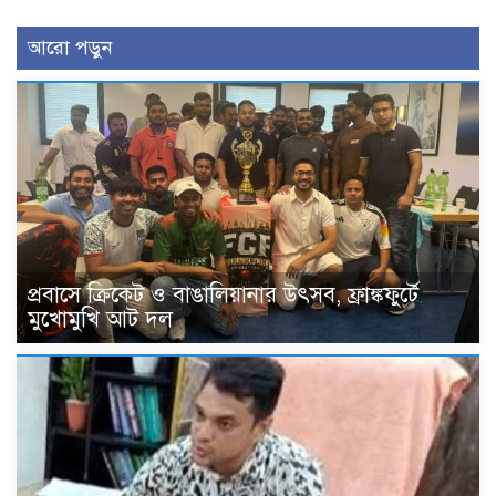
আরো পড়ুন
প্রবাসে ক্রিকেট ও বাঙালিয়ানার উৎসব, ফ্রাঙ্কফুর্টে
মুখোমুখি আট দল