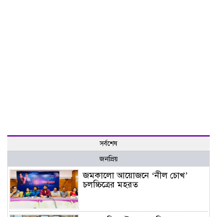
সর্বশেষ
জনপ্রিয়
জমকালো আয়োজনে ‘নীল চোখ’
চলচ্চিত্রের মহরত