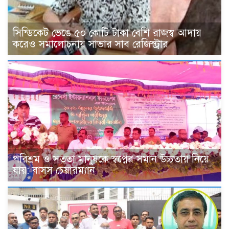
সিন্ডিকেট ভেঙে ৫০ কোটি টাকা বেশি রাজস্ব আদায়
করেও সমালোচনায় সাভার সাব রেজিস্ট্রার
পরিশ্রম ও সততা মানুষকে স্বপ্নের সমান উচ্চতায় নিয়ে
যায়: বাসস চেয়ারম্যান