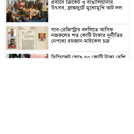
প্রবাসে ক্রিকেট ও বাঙালিয়ানার
উৎসব, ফ্রাঙ্কফুর্টে মুখোমুখি আট দল
সাব-রেজিস্ট্রার বদলিতে আসিফ
নজরুলের শত কোটি টাকার দুর্নীতির
নেপথ্যে রমজান-মাইকেল চক্র
সিন্ডিকেট ভেঙে ৫০ কোটি টাকা বেশি
রাজস্ব আদায় করেও সমালোচনায়
সাভার সাব রেজিস্ট্রার
পরিশ্রম ও সততা মানুষকে স্বপ্নের সমান
উচ্চতায় নিয়ে যায়: বাসস চেয়ারম্যান
ঢাবির আন্তঃবিভাগ ক্রিকেটে চ্যাম্পিয়ন
সমাজকল্যাণ ও গবেষণা ইনস্টিটিউট