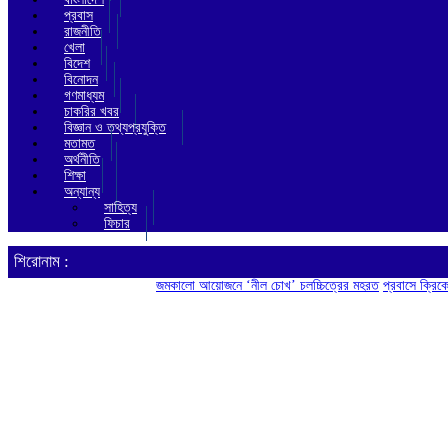
প্রবাস
রাজনীতি
খেলা
বিদেশ
বিনোদন
গণমাধ্যম
চাকরির খবর
বিজ্ঞান ও তথ্যপ্রযুক্তি
মতামত
অর্থনীতি
শিক্ষা
অন্যান্য
সাহিত্য
ফিচার
শিরোনাম :
জমকালো আয়োজনে ‘নীল চোখ’ চলচ্চিত্রের মহরত
প্রবাসে ক্রিকেট ও বাঙা