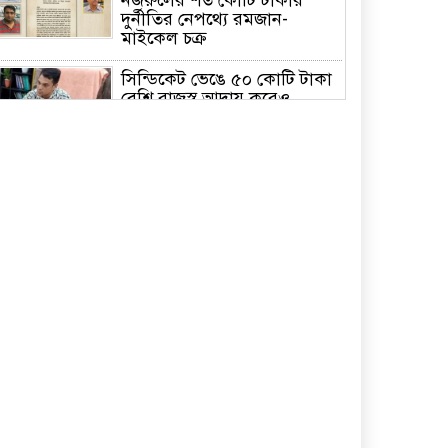
দুর্নীতির নেপথ্যে রমজান-
মাইকেল চক্র
সিন্ডিকেট ভেঙে ৫০ কোটি টাকা
বেশি রাজস্ব আদায় করেও
সমালোচনায় সাভার সাব
রেজিস্ট্রার
পরিশ্রম ও সততা মানুষকে স্বপ্নের
সমান উচ্চতায় নিয়ে যায়: বাসস
চেয়ারম্যান
ঢাবির আন্তঃবিভাগ ক্রিকেটে
চ্যাম্পিয়ন সমাজকল্যাণ ও
গবেষণা ইনস্টিটিউট
মালয়েশিয়ায় কোকোর মৃত্যু
রহস্য উদঘাটনে সুষ্ঠু তদন্তে ও
দূতালয় প্রধান প্রণব কুমার
ভট্টাচার্জকে প্রত্যাহারের দাবি
্মারকলিপি প্রদান