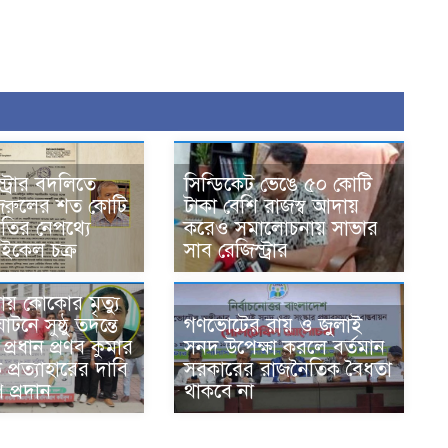
্ট্রার বদলিতে
সিন্ডিকেট ভেঙে ৫০ কোটি
রুলের শত কোটি
টাকা বেশি রাজস্ব আদায়
নীতির নেপথ্যে
করেও সমালোচনায় সাভার
ইকেল চক্র
সাব রেজিস্ট্রার
ায় কোকোর মৃত্যু
টনে সুষ্ঠু তদন্তে
গণভোটের রায় ও জুলাই
প্রধান প্রণব কুমার
সনদ উপেক্ষা করলে বর্তমান
ে প্রত্যাহারের দাবি
সরকারের রাজনৈতিক বৈধতা
 প্রদান
থাকবে না