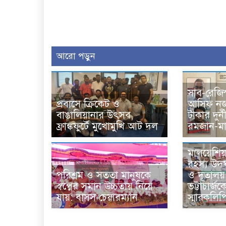
আরো পড়ুন
সাব-রেজিস
প্রবাসে ক্রিকেট ও
আসিফ নজ
বাঙালিয়ানার উৎসব,
টাকার দুর্
ফ্রাঙ্কফুর্টে মুখোমুখি আট দল
রমজান-মা
মালয়েশিয়
রহস্য উদঘা
পরিশ্রম ও সততা মানুষকে
ও দূতালয় 
স্বপ্নের সমান উচ্চতায় নিয়ে
ভট্টাচার্জক
যায়: বাসস চেয়ারম্যান
স্মারকলিপি