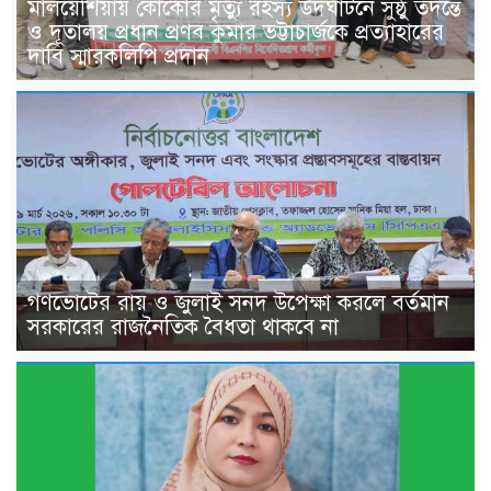
মালয়েশিয়ায় কোকোর মৃত্যু রহস্য উদঘাটনে সুষ্ঠু তদন্তে
ও দূতালয় প্রধান প্রণব কুমার ভট্টাচার্জকে প্রত্যাহারের
দাবি স্মারকলিপি প্রদান
গণভোটের রায় ও জুলাই সনদ উপেক্ষা করলে বর্তমান
সরকারের রাজনৈতিক বৈধতা থাকবে না