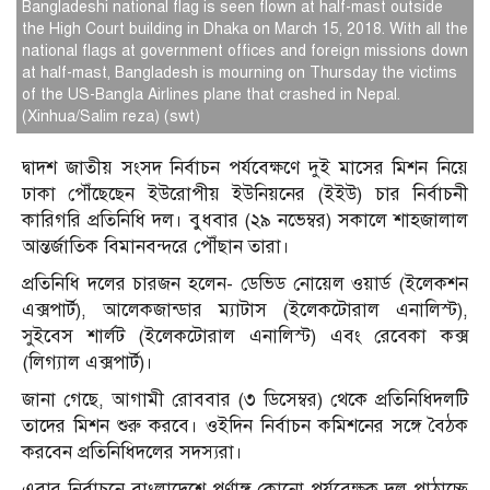
Bangladeshi national flag is seen flown at half-mast outside
the High Court building in Dhaka on March 15, 2018. With all the
national flags at government offices and foreign missions down
at half-mast, Bangladesh is mourning on Thursday the victims
of the US-Bangla Airlines plane that crashed in Nepal.
(Xinhua/Salim reza) (swt)
দ্বাদশ জাতীয় সংসদ নির্বাচন পর্যবেক্ষণে দুই মাসের মিশন নিয়ে
ঢাকা পৌঁছেছেন ইউরোপীয় ইউনিয়নের (ইইউ) চার নির্বাচনী
কারিগরি প্রতিনিধি দল। বুধবার (২৯ নভেম্বর) সকালে শাহজালাল
আন্তর্জাতিক বিমানবন্দরে পৌঁছান তারা।
প্রতিনিধি দলের চারজন হলেন- ডেভিড নোয়েল ওয়ার্ড (ইলেকশন
এক্সপার্ট), আলেকজান্ডার ম্যাটাস (ইলেকটোরাল এনালিস্ট),
সুইবেস শার্লট (ইলেকটোরাল এনালিস্ট) এবং রেবেকা কক্স
(লিগ্যাল এক্সপার্ট)।
জানা গেছে, আগামী রোববার (৩ ডিসেম্বর) থেকে প্রতিনিধিদলটি
তাদের মিশন শুরু করবে। ওইদিন নির্বাচন কমিশনের সঙ্গে বৈঠক
করবেন প্রতিনিধিদলের সদস্যরা।
এবার নির্বাচনে বাংলাদেশে পূর্ণাঙ্গ কোনো পর্যবেক্ষক দল পাঠাচ্ছে