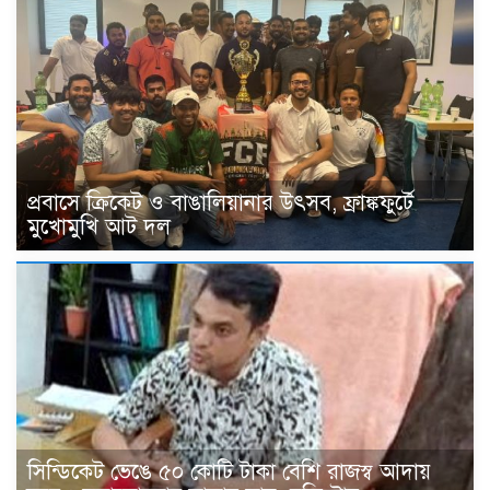
প্রবাসে ক্রিকেট ও বাঙালিয়ানার উৎসব, ফ্রাঙ্কফুর্টে
মুখোমুখি আট দল
সিন্ডিকেট ভেঙে ৫০ কোটি টাকা বেশি রাজস্ব আদায়