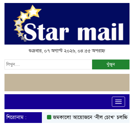
শুক্রবার, ০৭ অগাস্ট ২০২৬, ০৪:৫৫ অপরাহ্ন
খুঁজুন
Toggle
navigati
শিরোনাম :
জমকালো আয়োজনে ‘নীল চোখ’ চলচ্চিত্রের মহ