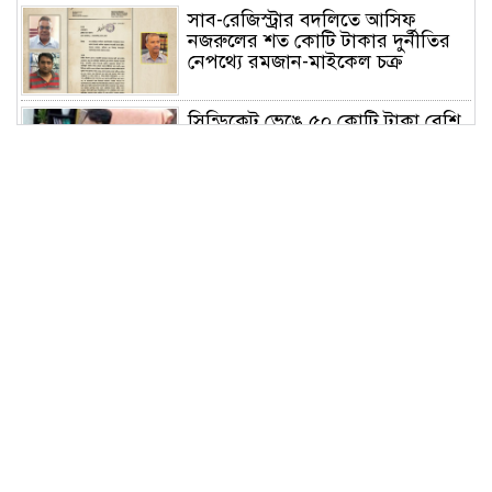
সাব-রেজিস্ট্রার বদলিতে আসিফ
নজরুলের শত কোটি টাকার দুর্নীতির
নেপথ্যে রমজান-মাইকেল চক্র
সিন্ডিকেট ভেঙে ৫০ কোটি টাকা বেশি
রাজস্ব আদায় করেও সমালোচনায়
সাভার সাব রেজিস্ট্রার
পরিশ্রম ও সততা মানুষকে স্বপ্নের সমান
উচ্চতায় নিয়ে যায়: বাসস চেয়ারম্যান
ঢাবির আন্তঃবিভাগ ক্রিকেটে চ্যাম্পিয়ন
সমাজকল্যাণ ও গবেষণা ইনস্টিটিউট
মালয়েশিয়ায় কোকোর মৃত্যু রহস্য
উদঘাটনে সুষ্ঠু তদন্তে ও দূতালয় প্রধান
প্রণব কুমার ভট্টাচার্জকে প্রত্যাহারের
দাবি স্মারকলিপি প্রদান