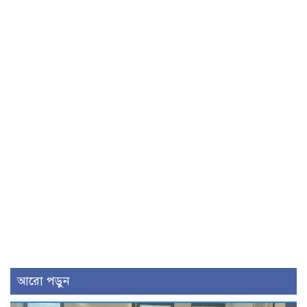
আরো পড়ুন