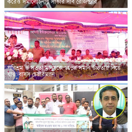
করেও সমালোচনায় সাভার সাব রেজিস্ট্রার
পরিশ্রম ও সততা মানুষকে স্বপ্নের সমান উচ্চতায় নিয়ে
যায়: বাসস চেয়ারম্যান