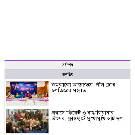
সর্বশেষ
জনপ্রিয়
জমকালো আয়োজনে ‘নীল চোখ’
চলচ্চিত্রের মহরত
প্রবাসে ক্রিকেট ও বাঙালিয়ানার
উৎসব, ফ্রাঙ্কফুর্টে মুখোমুখি আট দল