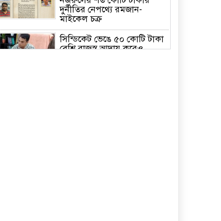
দুর্নীতির নেপথ্যে রমজান-
মাইকেল চক্র
সিন্ডিকেট ভেঙে ৫০ কোটি টাকা
বেশি রাজস্ব আদায় করেও
সমালোচনায় সাভার সাব
রেজিস্ট্রার
পরিশ্রম ও সততা মানুষকে স্বপ্নের
সমান উচ্চতায় নিয়ে যায়: বাসস
চেয়ারম্যান
ঢাবির আন্তঃবিভাগ ক্রিকেটে
চ্যাম্পিয়ন সমাজকল্যাণ ও
গবেষণা ইনস্টিটিউট
মালয়েশিয়ায় কোকোর মৃত্যু
রহস্য উদঘাটনে সুষ্ঠু তদন্তে ও
দূতালয় প্রধান প্রণব কুমার
ভট্টাচার্জকে প্রত্যাহারের দাবি
্মারকলিপি প্রদান