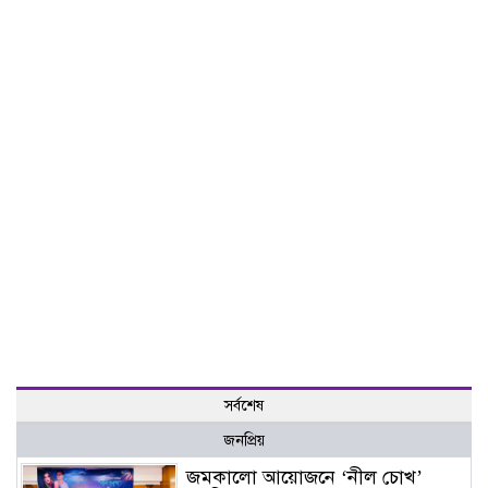
সর্বশেষ
জনপ্রিয়
জমকালো আয়োজনে ‘নীল চোখ’