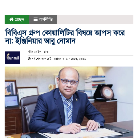
প্রচ্ছদ
অর্থনীতি
বিবিএস গ্রুপ কোয়ালিটির বিষয়ে আপস করে
না: ইঞ্জিনিয়ার আবু নোমান
স্টার মেইল, ঢাকা
সর্বশেষ আপডেট : সোমবার, ১ নভেম্বর, ২০২১