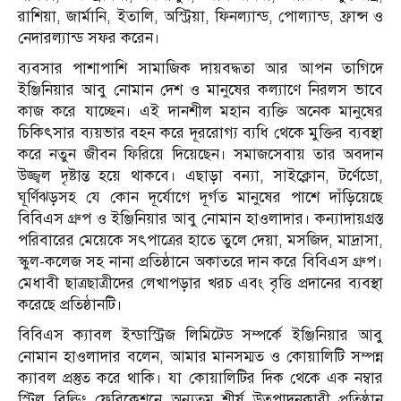
রাশিয়া, জার্মানি, ইতালি, অস্ট্রিয়া, ফিনল্যান্ড, পোল্যান্ড, ফ্রান্স ও
নেদারল্যান্ড সফর করেন।
ব্যবসার পাশাপাশি সামাজিক দায়বদ্ধতা আর আপন তাগিদে
ইঞ্জিনিয়ার আবু নোমান দেশ ও মানুষের কল্যাণে নিরলস ভাবে
কাজ করে যাচ্ছেন। এই দানশীল মহান ব্যক্তি অনেক মানুষের
চিকিৎসার ব্যয়ভার বহন করে দূররোগ্য ব্যধি থেকে মুক্তির ব্যবস্থা
করে নতুন জীবন ফিরিয়ে দিয়েছেন। সমাজসেবায় তার অবদান
উজ্জ্বল দৃষ্টান্ত হয়ে থাকবে। এছাড়া বন্যা, সাইক্লোন, টর্ণেডো,
ঘূর্ণিঝড়সহ যে কোন দূর্যোগে দূর্গত মানুষের পাশে দাঁড়িয়েছে
বিবিএস গ্রুপ ও ইঞ্জিনিয়ার আবু নোমান হাওলাদার। কন্যাদায়গ্রস্ত
পরিবারের মেয়েকে সৎপাত্রের হাতে তুলে দেয়া, মসজিদ, মাদ্রাসা,
স্কুল-কলেজ সহ নানা প্রতিষ্ঠানে অকাতরে দান করে বিবিএস গ্রুপ।
মেধাবী ছাত্রছাত্রীদের লেখাপড়ার খরচ এবং বৃত্তি প্রদানের ব্যবস্থা
করেছে প্রতিষ্ঠানটি।
বিবিএস ক্যাবল ইন্ডাস্ট্রিজ লিমিটেড সম্পর্কে ইঞ্জিনিয়ার আবু
নোমান হাওলাদার বলেন, আমার মানসম্মত ও কোয়ালিটি সম্পন্ন
ক্যাবল প্রস্তুত করে থাকি। যা কোয়ালিটির দিক থেকে এক নম্বার
স্টিল বিল্ডিং ফেব্রিকেশনে অন্যতম শীর্ষ উত্পাদনকারী প্রতিষ্ঠান