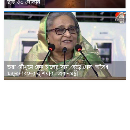
ছাই ২০ দোকান
ভরা মৌসুমে কেন চালের দাম বেড়ে গেল, অবৈধ
মজুতদারদের হুঁশিয়ার : প্রধানমন্ত্রী