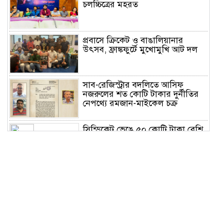
চলচ্চিত্রের মহরত
প্রবাসে ক্রিকেট ও বাঙালিয়ানার
উৎসব, ফ্রাঙ্কফুর্টে মুখোমুখি আট দল
সাব-রেজিস্ট্রার বদলিতে আসিফ
নজরুলের শত কোটি টাকার দুর্নীতির
নেপথ্যে রমজান-মাইকেল চক্র
সিন্ডিকেট ভেঙে ৫০ কোটি টাকা বেশি
রাজস্ব আদায় করেও সমালোচনায়
সাভার সাব রেজিস্ট্রার