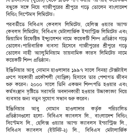
বিশ্ববিদ্যালয় (বুয়েট) থেকে স্নাতক পাশ করার পরপরই কয়েকজন
বন্ধুকে সঙ্গে নিয়ে গাজীপুরের শ্রীপুরে গড়ে তোলেন বাংলাদেশ
বিল্ডিং সিস্টেমস লিমিটেড।
পরবর্তীতে বিবিএস কেবলস লিমিটেড, হেলিক্স ওয়্যার অ্যান্ড
কেবলস লিমিটেড, বিবিএস মেটালার্জিক ইন্ডাস্ট্রিজ লিমিটেড এবং
জিয়ামিন রিফেক্টিভ ইন্স্যুলেশন নামে কয়েকটি শিল্প প্রতিষ্ঠান গড়ে
তোলেন।পারিবারিক ব্যবসা হিসেবে গাজীপুরের শ্রীপুরে গড়ে
তোলেন নাহী অ্যালুমিনিয়াম ডায়নামিক কারস লিমিটেড নামে
কয়েকটি শিল্প প্রতিষ্ঠান।
ইঞ্জিনিয়ার আবু নোমান হাওলাদার ১৯৯৭ সালে সিনহা টেক্সটাইল
গ্রুপে সহকারী প্রকৌশলী (যান্ত্রিক) হিসাবে তার পেশাগত জীবন
শুরু করেন। ২০০০ সালে তিনি একজন শিল্পপতি হওয়ার এবং
কর্মসংস্থান সৃষ্টিতে সরাসরি অবদানকারী হওয়ার উচ্চাকাঙ্ক্ষা নিয়ে
ব্যবসার জন্য নতুন সুযোগ সন্ধান শুরু করেন।
ইঞ্জিনিয়ার আবু নোমান হাওলাদার কর্তৃক পরিচালিত
প্রতিষ্ঠানগুলো হলো- বিবিএস ক্যাবলস লি., বাংলাদেশ বিল্ডিং
সিস্টেমস লি., হেলিক্স ওয়্যার অ্যান্ড ক্যাবলস ইন্ডাস্ট্রিজ লি.,
বিবিএস ক্যাবলস (ইউনিট-২) লি., বিবিএস মেটালার্জিক