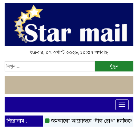
শুক্রবার, ০৭ অগাস্ট ২০২৬, ১০:৩৭ অপরাহ্ন
খুঁজুন
Toggle
navigati
শিরোনাম :
জমকালো আয়োজনে ‘নীল চোখ’ চলচ্চিত্রের মহরত