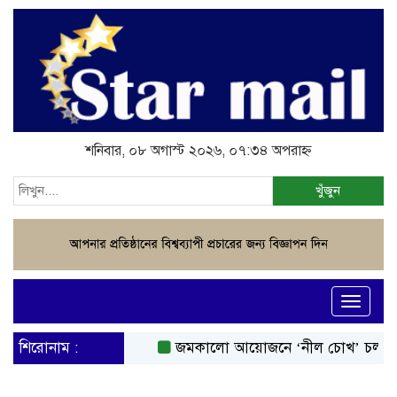
শনিবার, ০৮ অগাস্ট ২০২৬, ০৭:৩৪ অপরাহ্ন
খুঁজুন
Toggle
navigati
শিরোনাম :
জমকালো আয়োজনে ‘নীল চোখ’ চলচ্চিত্র