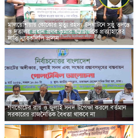
মালয়েশিয়ায় কোকোর মৃত্যু রহস্য উদঘাটনে সুষ্ঠু তদন্তে
ও দূতালয় প্রধান প্রণব কুমার ভট্টাচার্জকে প্রত্যাহারের
দাবি স্মারকলিপি প্রদান
গণভোটের রায় ও জুলাই সনদ উপেক্ষা করলে বর্তমান
সরকারের রাজনৈতিক বৈধতা থাকবে না