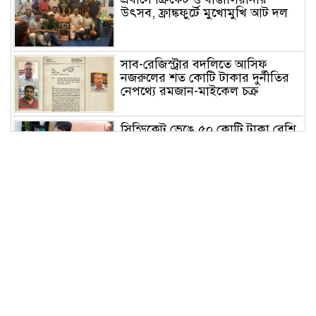
উৎসব, ফ্রাঙ্কফুর্টে মুখোমুখি আট দল
সাব-রেজিস্ট্রার বদলিতে আসিফ
নজরুলের শত কোটি টাকার দুর্নীতির
নেপথ্যে রমজান-মাইকেল চক্র
সিন্ডিকেট ভেঙে ৫০ কোটি টাকা বেশি
রাজস্ব আদায় করেও সমালোচনায়
সাভার সাব রেজিস্ট্রার
পরিশ্রম ও সততা মানুষকে স্বপ্নের সমান
উচ্চতায় নিয়ে যায়: বাসস চেয়ারম্যান
ঢাবির আন্তঃবিভাগ ক্রিকেটে চ্যাম্পিয়ন
সমাজকল্যাণ ও গবেষণা ইনস্টিটিউট