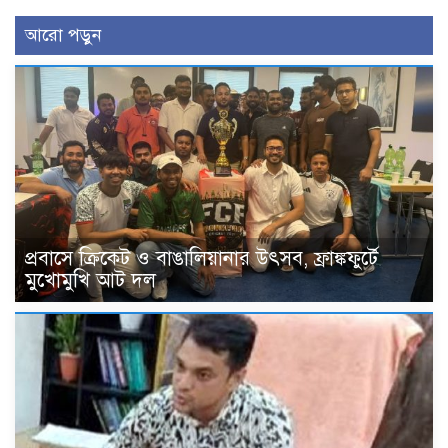
আরো পড়ুন
প্রবাসে ক্রিকেট ও বাঙালিয়ানার উৎসব, ফ্রাঙ্কফুর্টে
মুখোমুখি আট দল