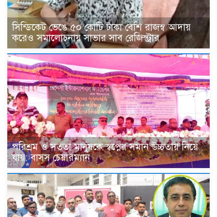
সিন্ডিকেট ভেঙে ৫০ কোটি টাকা বেশি রাজস্ব আদায়
করেও সমালোচনায় সাভার সাব রেজিস্ট্রার
পরিশ্রম ও সততা মানুষকে স্বপ্নের সমান উচ্চতায় নিয়ে
যায়: বাসস চেয়ারম্যান