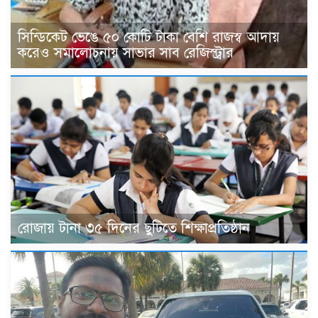
সিন্ডিকেট ভেঙে ৫০ কোটি টাকা বেশি রাজস্ব আদায়
করেও সমালোচনায় সাভার সাব রেজিস্ট্রার
রোজায় টানা ৩৫ দিনের ছুটিতে শিক্ষাপ্রতিষ্ঠান