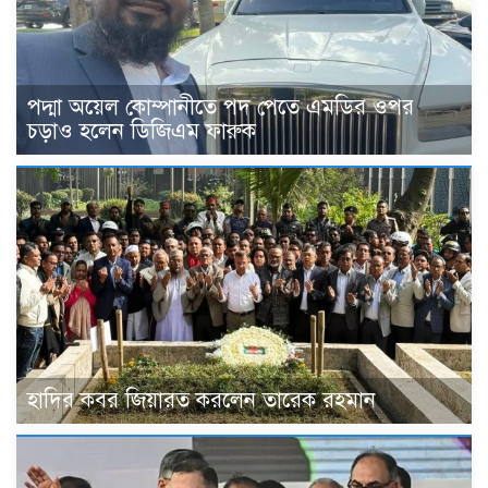
পদ্মা অয়েল কোম্পানীতে পদ পেতে এমডির ওপর
চড়াও হলেন ডিজিএম ফারুক
হাদির কবর জিয়ারত করলেন তারেক রহমান