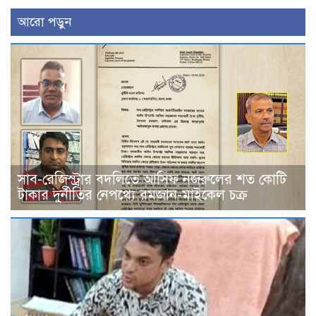
আরো পড়ুন
সাব-রেজিস্ট্রার বদলিতে আসিফ নজরুলের শত কোটি
টাকার দুর্নীতির নেপথ্যে রমজান-মাইকেল চক্র