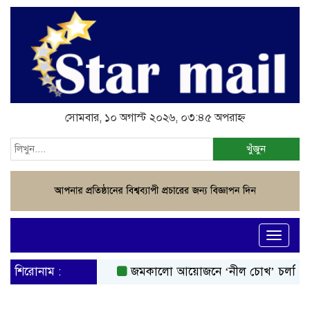
সোমবার, ১০ অগাস্ট ২০২৬, ০৩:৪৫ অপরাহ্ন
খুঁজুন
Toggle
navigati
শিরোনাম :
জমকালো আয়োজনে ‘নীল চোখ’ চলচ্চিত্রের ম