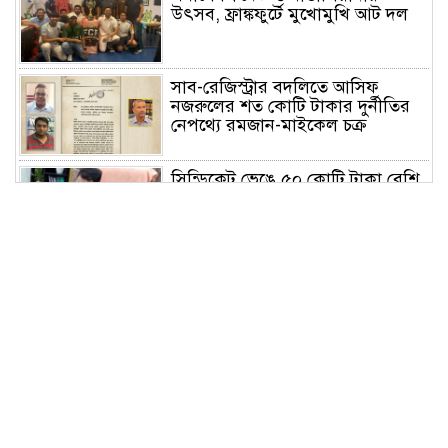
উৎসব, ফ্রাঙ্কফুর্টে মুখোমুখি আট দল
সাব-রেজিস্ট্রার বদলিতে আসিফ
নজরুলের শত কোটি টাকার দুর্নীতির
নেপথ্যে রমজান-মাইকেল চক্র
সিন্ডিকেট ভেঙে ৫০ কোটি টাকা বেশি
রাজস্ব আদায় করেও সমালোচনায়
সাভার সাব রেজিস্ট্রার
পরিশ্রম ও সততা মানুষকে স্বপ্নের সমান
উচ্চতায় নিয়ে যায়: বাসস চেয়ারম্যান
ঢাবির আন্তঃবিভাগ ক্রিকেটে চ্যাম্পিয়ন
সমাজকল্যাণ ও গবেষণা ইনস্টিটিউট