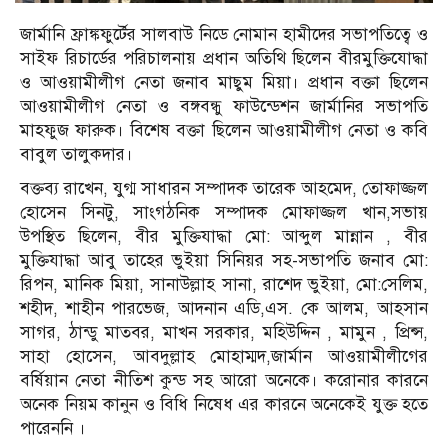
জার্মানি ফ্রাঙ্কফুর্টের সালবাউ নিডে নোমান হামীদের সভাপতিত্বে ও
সাইফ রিচার্ডের পরিচালনায় প্রধান অতিথি ছিলেন বীরমুক্তিযোদ্ধা
ও আওয়ামীলীগ নেতা জনাব মাছুম মিয়া। প্রধান বক্তা ছিলেন
আওয়ামীলীগ নেতা ও বঙ্গবন্ধু ফাউন্ডেশন জার্মানির সভাপতি
মাহফুজ ফারুক। বিশেষ বক্তা ছিলেন আওয়ামীলীগ নেতা ও কবি
বাবুল তালুকদার।
বক্তব্য রাখেন, যুগ্ম সাধারন সম্পাদক তারেক আহমেদ, তোফাজ্জল
হোসেন সিনটু, সাংগঠনিক সম্পাদক মোফাজ্জল খান,সভায়
উপস্থিত ছিলেন, বীর মুক্তিযাদ্ধা মো: আব্দুল মান্নান , বীর
মুক্তিযাদ্ধা আবু তাহের ভুইয়া সিনিয়র সহ-সভাপতি জনাব মো:
রিপন, মানিক মিয়া, সানাউল্লাহ সানা, রাশেদ ভুইয়া, মো:সেলিম,
শহীদ, শাহীন পারভেজ, আদনান এডি,এস. কে আলম, আহসান
সাগর, ঠান্ডু মাতবর, মাখন সরকার, মহিউদ্দিন , মামুন , প্রিন্স,
সাহা হোসেন, আবদুল্লাহ মোহাম্মদ,জার্মান আওয়ামীলীগের
বর্ষিয়ান নেতা নীতিশ কুন্ড সহ আরো অনেকে। করোনার কারনে
অনেক নিয়ম কানুন ও বিধি নিষেধ এর কারনে অনেকেই যুক্ত হতে
পারেননি ।