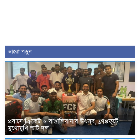
আরো পড়ুন
প্রবাসে ক্রিকেট ও বাঙালিয়ানার উৎসব, ফ্রাঙ্কফুর্টে
মুখোমুখি আট দল