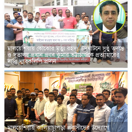
মালয়েশিয়ায় কোকোর মৃত্যু রহস্য উদঘাটনে সুষ্ঠু তদন্তে
ও দূতালয় প্রধান প্রণব কুমার ভট্টাচার্জকে প্রত্যাহারের
দাবি স্মারকলিপি প্রদান
মালয়েশিয়ায় কালিয়াচাপড়া প্রবাসীদের উদ্যোগে