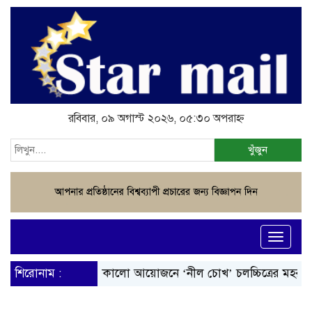
রবিবার, ০৯ অগাস্ট ২০২৬, ০৫:৩০ অপরাহ্ন
খুঁজুন
Toggle
navigati
শিরোনাম :
জমকালো আয়োজনে ‘নীল চোখ’ চলচ্চিত্রের মহরত
প্