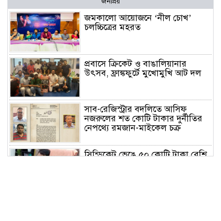
জনপ্রিয়
জমকালো আয়োজনে ‘নীল চোখ’
চলচ্চিত্রের মহরত
প্রবাসে ক্রিকেট ও বাঙালিয়ানার
উৎসব, ফ্রাঙ্কফুর্টে মুখোমুখি আট দল
সাব-রেজিস্ট্রার বদলিতে আসিফ
নজরুলের শত কোটি টাকার দুর্নীতির
নেপথ্যে রমজান-মাইকেল চক্র
সিন্ডিকেট ভেঙে ৫০ কোটি টাকা বেশি
রাজস্ব আদায় করেও সমালোচনায়
সাভার সাব রেজিস্ট্রার
পরিশ্রম ও সততা মানুষকে স্বপ্নের সমান
উচ্চতায় নিয়ে যায়: বাসস চেয়ারম্যান