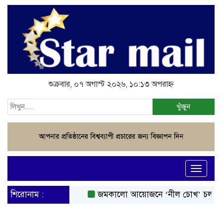
শুক্রবার, ০৭ অগাস্ট ২০২৬, ১০:১৩ অপরাহ্ন
খুঁজুন
Toggle
navigati
শিরোনাম :
জমকালো আয়োজনে ‘নীল চোখ’ চলচ্চিত্রে